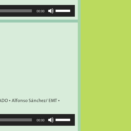
Utiliza
00:00
las
teclas
de
flecha
arriba/abajo
para
aumentar
o
disminuir
el
volumen.
ADO • Alfonso Sánchez/ EMT •
Utiliza
00:00
las
teclas