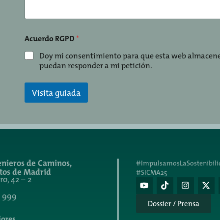
Acuerdo RGPD
*
Doy mi consentimiento para que esta web almacene
puedan responder a mi petición.
Visita guiada
enieros de Caminos,
#ImpulsamosLaSostenibili
tos de Madrid
#SICMA25
o, 42 – 2
1 999
Dossier / Prensa
iores