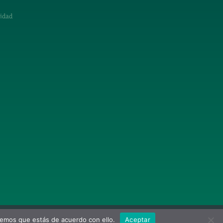
cidad
remos que estás de acuerdo con ello.
Aceptar